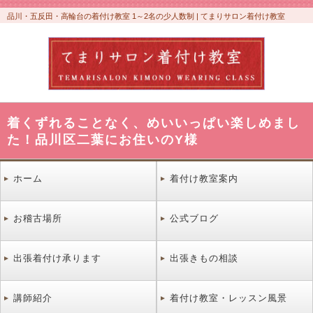
品川・五反田・高輪台の着付け教室 1～2名の少人数制 | てまりサロン着付け教室
着くずれることなく、めいいっぱい楽しめまし
た！品川区二葉にお住いのY様
ホーム
着付け教室案内
お稽古場所
公式ブログ
出張着付け承ります
出張きもの相談
講師紹介
着付け教室・レッスン風景