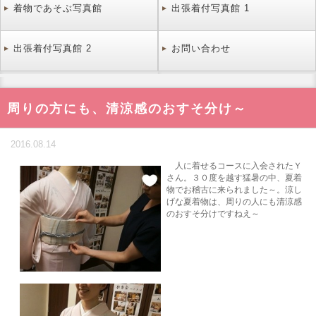
着物であそぶ写真館
出張着付写真館 1
出張着付写真館 2
お問い合わせ
周りの方にも、清涼感のおすそ分け～
2016.08.14
人に着せるコースに入会されたＹ
さん。３０度を越す猛暑の中、夏着
物でお稽古に来られました～。涼し
げな夏着物は、周りの人にも清涼感
のおすそ分けですねえ～