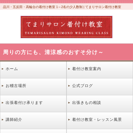
品川・五反田・高輪台の着付け教室 1～2名の少人数制 | てまりサロン着付け教室
周りの方にも、清涼感のおすそ分け～
ホーム
着付け教室案内
お稽古場所
公式ブログ
出張着付け承ります
出張きもの相談
講師紹介
着付け教室・レッスン風景