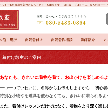
やホテルまで低料金出張着付け＆ヘアセットも承ります ・初心者～プロコース、きものコー
お稽古場所
出張着付け
出張着物相談
講師紹介
ア
着付け教室のご案内
あなたも、きれいに着物を着て、お出かけを楽しめる
一つ一つていねいに、名称からお伝えしますから、 初心者
特別な小物やを道具を使わなくても、きれいに着られるよ
また、着付けレッスンだけではなく、着物をより深く楽し