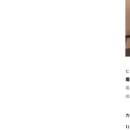
ヒ
着
着
体
カ
1