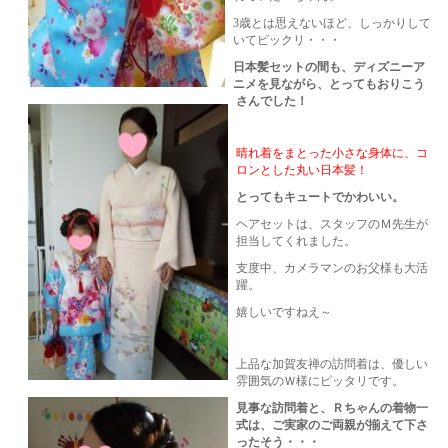
3歳とは思えないほど、しっかりして
いてビックリ・・・
日本髪セットの間も、ディズニーア
ニメを見ながら、とってもおりこう
さんでした！
晴れ着をまとった小さな身体に、コ
ロンとした丸い日本髪！
とってもキュートでかわいい。
ヘアセットは、スタッフのＭ先生が
担当してくれました。
支度中、カメラマンのお父様も大活
躍。
嬉しいですねえ～
上品な加賀友禅の訪問着は、優しい
雰囲気のＷ様にピッタリです。
見事な訪問着と、Ｒちゃんの着物一
式は、ご実家のご両親が揃えて下さ
ったそう・・・