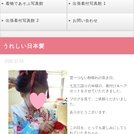
着物であそぶ写真館
出張着付写真館 1
出張着付写真館 2
お問い合わせ
うれしい日本髪
2020.11.03
雲一つない秋晴れの良き日。
七五三詣りのＷ様の、着付け＆ヘア
セットをさせていただきました。
ブログを見て、ご依頼くださいまし
た。
ありがとうございます。
この日を、とっても楽しみにしてく
れていたＲちゃん。