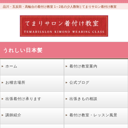
品川・五反田・高輪台の着付け教室 1～2名の少人数制 | てまりサロン着付け教室
うれしい日本髪
ホーム
着付け教室案内
お稽古場所
公式ブログ
出張着付け承ります
出張きもの相談
講師紹介
着付け教室・レッスン風景