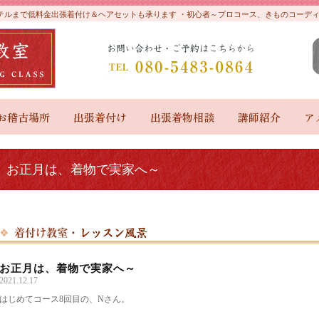
やホテルまで低料金出張着付け＆ヘアセットも承ります ・初心者～プロコース、きものコー
お稽古場所
出張着付け
出張着物相談
講師紹介
ア
お正月は、着物で実家へ～
お正月は、着物で実家へ～
2021.12.17
はじめてコース8回目の、Nさん。