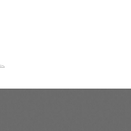
時間が不規則な仕事でも、ランダムレッ
スンで、無事に１２回終了！戸越近くの
着物教室。
2024.11.07
普段着物（小紋や紬）だけ、習いたい！
2024.11.06
大森近くの着付け教室、鎌倉時代、武士
の正装は美しい芸術品だった！
2024.11.05
「きもの-DE-パーティー横浜」② 結城
紬、良いですねえ～
ジへ
2024.10.30
「きもの-DE-パーティー横浜」① 勇気を
出して参加して、大正解でした！
2024.10.29
日本の伝統行事には、やはり着物が良く
似合います。
2024.10.28
おばあ様から受け継いだ着物を、きれい
に着こなせますよ、大井町の着物教室。
2024.10.26