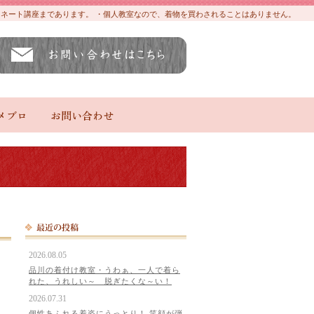
ディネート講座まであります。 ・個人教室なので、着物を買わされることはありません。
メブロ
お問い合わせ
2026.08.05
品川の着付け教室・うわぁ、一人で着ら
れた、うれしい～ 脱ぎたくな～い！
2026.07.31
個性あふれる着姿にうっとり！ 笑顔が弾