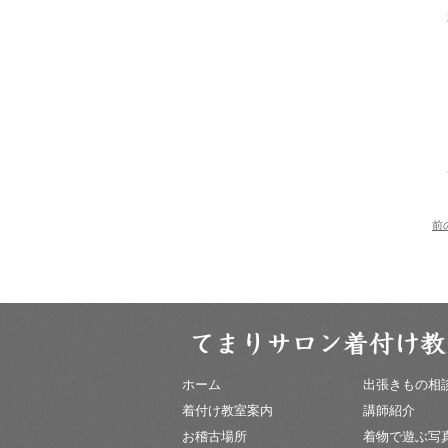
前
ホーム
出張きもの相
着付け教室案内
講師紹介
お稽古場所
着物で遊ぶ写