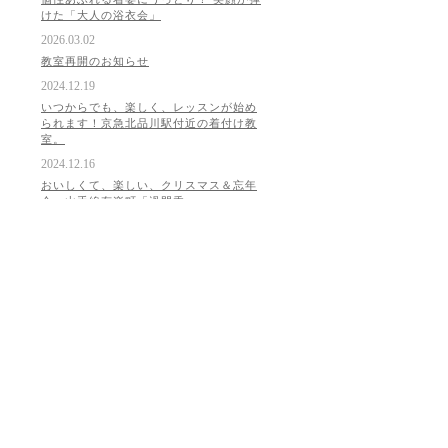
けた「大人の浴衣会」
2026.03.02
教室再開のお知らせ
2024.12.19
いつからでも、楽しく、レッスンが始め
られます！京急北品川駅付近の着付け教
室。
2024.12.16
おいしくて、楽しい、クリスマス＆忘年
会、山手線有楽町「過門香」
2024.12.15
東目黒急線周辺の着付け教室、着物を着
るのが、どんどん楽になっています。
2024.12.11
山手線浜松町駅のお客様、無地の振袖
は、自分らしく一生楽しめます。
2024.12.10
はじめて、一人で帯を結べましたあ～
りんかい線天王洲アイル周辺の着物教
室。
2024.12.05