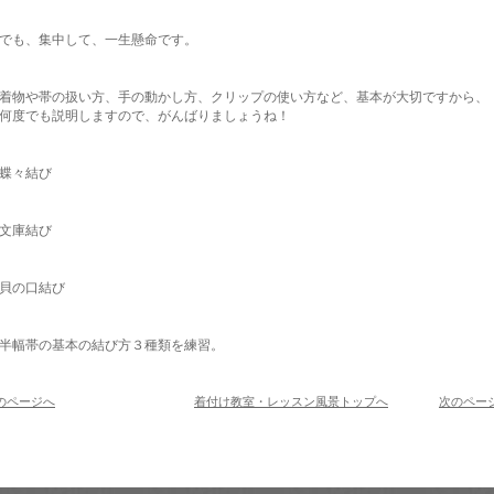
でも、集中して、一生懸命です。
着物や帯の扱い方、手の動かし方、クリップの使い方など、基本が大切ですから、
何度でも説明しますので、がんばりましょうね！
蝶々結び
文庫結び
貝の口結び
半幅帯の基本の結び方３種類を練習。
のページへ
着付け教室・レッスン風景トップへ
次のペー