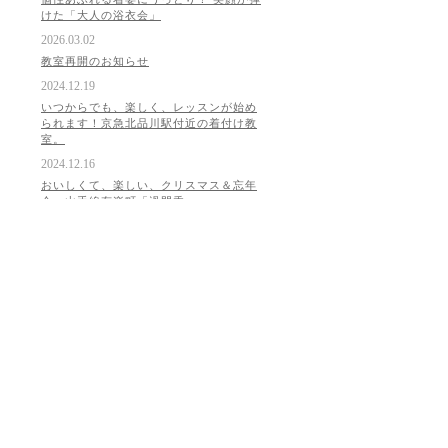
けた「大人の浴衣会」
2026.03.02
教室再開のお知らせ
2024.12.19
いつからでも、楽しく、レッスンが始め
られます！京急北品川駅付近の着付け教
室。
2024.12.16
おいしくて、楽しい、クリスマス＆忘年
会、山手線有楽町「過門香」
2024.12.15
東目黒急線周辺の着付け教室、着物を着
るのが、どんどん楽になっています。
2024.12.11
山手線浜松町駅のお客様、無地の振袖
は、自分らしく一生楽しめます。
2024.12.10
はじめて、一人で帯を結べましたあ～
りんかい線天王洲アイル周辺の着物教
室。
2024.12.05