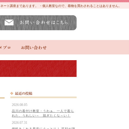
ディネート講座まであります。 ・個人教室なので、着物を買わされることはありません。
メブロ
お問い合わせ
2026.08.05
品川の着付け教室・うわぁ、一人で着ら
れた、うれしい～ 脱ぎたくな～い！
2026.07.31
個性あふれる着姿にうっとり！ 笑顔が弾