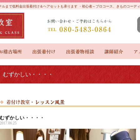
やホテルまで低料金出張着付け＆ヘアセットも承ります ・初心者～プロコース、きものコー
お稽古場所
出張着付け
出張着物相談
講師紹介
ア
むずかしい・・・・
むずかしい・・・・
2017.06.25