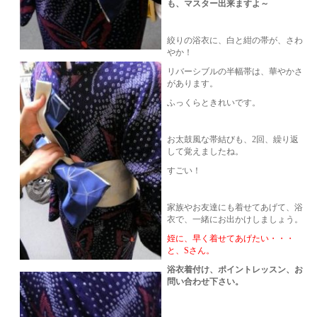
も、マスター出来ますよ～
絞りの浴衣に、白と紺の帯が、さわ
やか！
リバーシブルの半幅帯は、華やかさ
があります。
ふっくらときれいです。
お太鼓風な帯結びも、2回、繰り返
して覚えましたね。
すごい！
家族やお友達にも着せてあげて、浴
衣で、一緒にお出かけしましょう。
姪に、早く着せてあげたい・・・
と、Sさん。
浴衣着付け、ポイントレッスン、お
問い合わせ下さい。