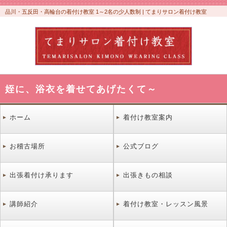
品川・五反田・高輪台の着付け教室 1～2名の少人数制 | てまりサロン着付け教室
姪に、浴衣を着せてあげたくて～
ホーム
着付け教室案内
お稽古場所
公式ブログ
出張着付け承ります
出張きもの相談
講師紹介
着付け教室・レッスン風景