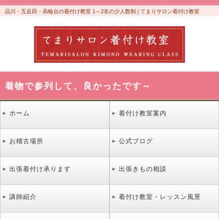
品川・五反田・高輪台の着付け教室 1～2名の少人数制 | てまりサロン着付け教室
着物で参列して、良かったです～
ホーム
着付け教室案内
お稽古場所
公式ブログ
出張着付け承ります
出張きもの相談
講師紹介
着付け教室・レッスン風景