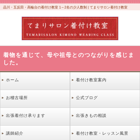
品川・五反田・高輪台の着付け教室 1～2名の少人数制 | てまりサロン着付け教室
着物を通じて、母や祖母とのつながりを感じま
した。
ホーム
着付け教室案内
お稽古場所
公式ブログ
出張着付け承ります
出張きもの相談
講師紹介
着付け教室・レッスン風景