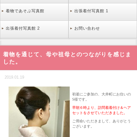
着物であそぶ写真館
出張着付写真館 1
出張着付写真館 2
お問い合わせ
着物を通じて、母や祖母とのつながりを感じま
した。
2019.01.19
初釜にご参加の、大井町にお住いの
S様です。
早朝６時より、訪問着着付け＆ヘア
セットをさせていただきました。
ご用命いただきまして、ありがとう
ございます。